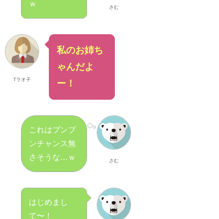
ｗ
さむ
私のお姉ち
ゃんだよ
Tラオ子
ー！
これはブンブ
ンチャンス無
さそうな…ｗ
さむ
はじめまし
て〜！