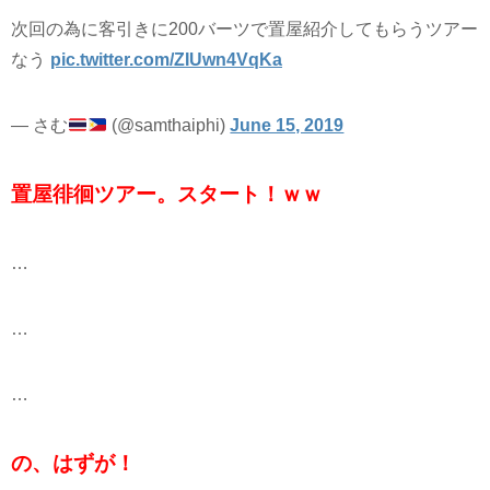
次回の為に客引きに200バーツで置屋紹介してもらうツアー
なう
pic.twitter.com/ZIUwn4VqKa
— さむ
(@samthaiphi)
June 15, 2019
置屋徘徊ツアー。スタート！ｗｗ
…
…
…
の、はずが！