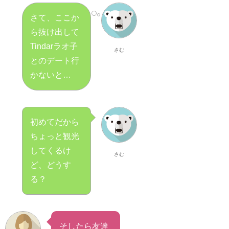
さて、ここか
ら抜け出して
Tindarラオ子
さむ
とのデート行
かないと…
初めてだから
ちょっと観光
してくるけ
さむ
ど、どうす
る？
そしたら友達