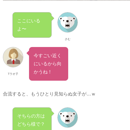
ここにいる
よ〜
さむ
今すごい近く
にいるから向
かうね！
Tラオ子
合流すると、もうひとり見知らぬ女子が…ｗ
そちらの方は
どちら様で？