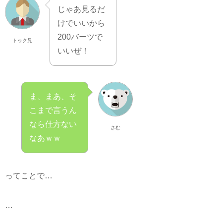
じゃあ見るだ
けでいいから
200バーツで
トゥク兄
いいぜ！
ま、まあ、そ
こまで言うん
なら仕方ない
さむ
なあｗｗ
ってことで…
…