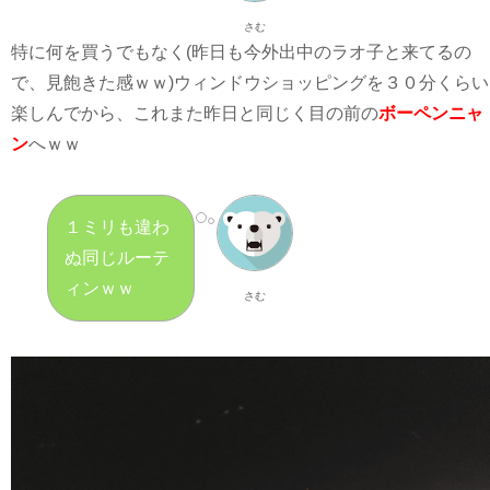
さむ
特に何を買うでもなく(昨日も今外出中のラオ子と来てるの
で、見飽きた感ｗｗ)ウィンドウショッピングを３０分くらい
楽しんでから、これまた昨日と同じく目の前の
ボーペンニャ
ン
へｗｗ
１ミリも違わ
ぬ同じルーテ
ィンｗｗ
さむ