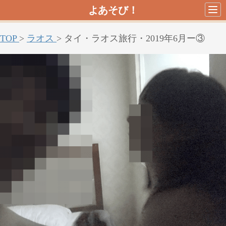
よあそび！
TOP
>
ラオス
>
タイ・ラオス旅行・2019年6月ー③