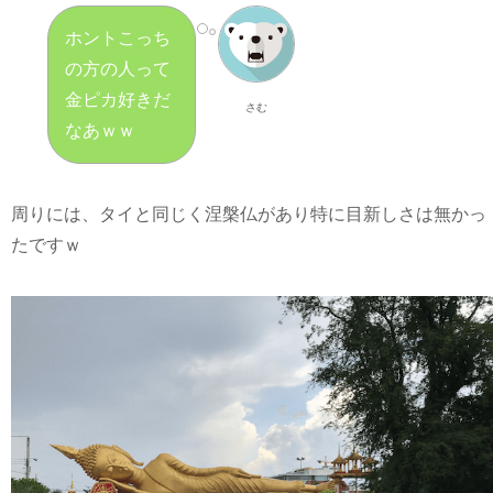
ホントこっち
の方の人って
金ピカ好きだ
さむ
なあｗｗ
周りには、タイと同じく涅槃仏があり特に目新しさは無かっ
たですｗ