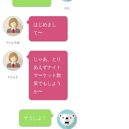
さむ
はじめまし
て〜
Tラオ子姉
じゃあ、とり
あえずナイト
マーケット散
Tラオ子
策でもしよう
か〜
そうしよ！