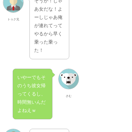
そうか！じゃ
あ女だな！よ
ーしじゃあ俺
トゥク兄
が連れてって
やるから早く
乗った乗っ
た！
いやーでもそ
のうち彼女帰
ってくるし、
さむ
時間無いんだ
よねえｗ