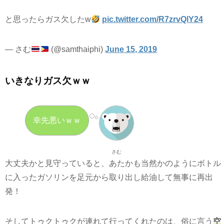
と思ったらガス欠したw
pic.twitter.com/R7zrvQlY24
— さむ
(@samthaiphi)
June 15, 2019
いきなりガス欠ｗｗ
幸先悪いｗｗ
さむ
大丈夫かと見守っていると、あたかも当然かのようにボトル
に入ったガソリンを足元から取り出し給油して無事に再出
発！
そしてトゥクトゥクが連れて行ってくれたのは、俗に言う
空