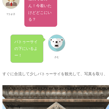
ん！今着いた
けどどこにい
Tラオ子
る？
パトゥーサイ
の下にいるよ
ー！
さむ
すぐに合流して少しパトゥーサイを観光して、写真を取り、