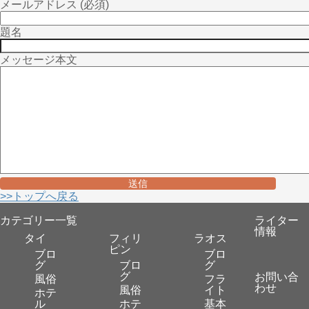
メールアドレス (必須)
題名
メッセージ本文
>>トップへ戻る
カテゴリー一覧
ライター
情報
タイ
フィリ
ラオス
ピン
ブロ
ブロ
グ
ブロ
グ
グ
お問い合
風俗
フラ
わせ
風俗
イト
ホテ
ル
ホテ
基本