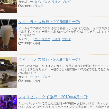
カテゴリー:
タイ
,
ブログ
,
ラオス
,
ブログ
2019年12月12日
タイ・ラオス旅行・2019年6月ー②
ノンカイでの初めての朝 さむふああ〜よく寝れたなあ。 元パタヤ嬢
りあえず、タクシー呼んであるからどっか行くka さむそうしよ！ シ
ワーを浴びて…
カテゴリー:
タイ
,
ブログ
,
ラオス
,
ブログ
2019年12月4日
タイ・ラオス旅行・2019年6月ー①
ラオス行きのきっかけはノンカイ？ 今回の旅行先は既に上に出てい
うにラオスになります。 --遡ること2週間前-- ???実家で暇してるか
びに来い！ と…
カテゴリー:
タイ
,
ブログ
2019年12月2日
フィリピン・タイ旅行・2019年4月ー⑨
ミュージックバーで楽しんだ翌日 --10時前-- さむ眠いけど、チェッ
ウトしないとna〜 ちゃちゃっとパッキングを済ませ、どこへ向かう