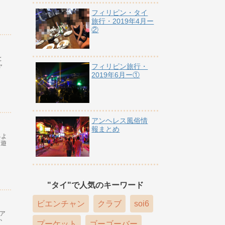
フィリピン・タイ
旅行・2019年4月ー
②
と
ャ
フィリピン旅行・
2019年6月ー①
アンヘレス風俗情
報まとめ
るよ
ら遊
"タイ"で人気のキーワード
ビエンチャン
クラブ
soi6
クア
か
プーケット
ゴーゴーバー