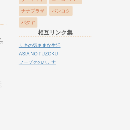
ナナプラザ
バンコク
パタヤ
相互リンク集
る
の
リキの気ままな生活
ASIA NO FUZOKU
フーゾクのハテナ
に
の