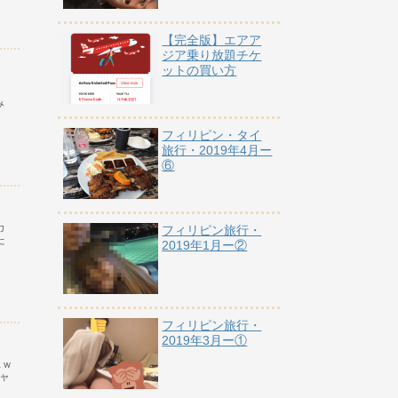
【完全版】エアア
ジア乗り放題チケ
ットの買い方
み
フィリピン・タイ
旅行・2019年4月ー
⑥
カ
フィリピン旅行・
た
2019年1月ー②
フィリピン旅行・
2019年3月ー①
…ｗ
ャ