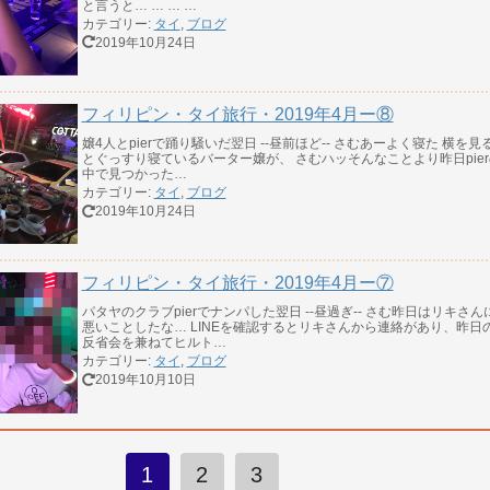
と言うと… … … …
カテゴリー:
タイ
,
ブログ
2019年10月24日
フィリピン・タイ旅行・2019年4月ー⑧
嬢4人とpierで踊り騒いだ翌日 --昼前ほど-- さむあーよく寝た 横を見
とぐっすり寝ているバーター嬢が、 さむハッそんなことより昨日pier
中で見つかった…
カテゴリー:
タイ
,
ブログ
2019年10月24日
フィリピン・タイ旅行・2019年4月ー⑦
パタヤのクラブpierでナンパした翌日 --昼過ぎ-- さむ昨日はリキさん
悪いことしたな… LINEを確認するとリキさんから連絡があり、昨日
反省会を兼ねてヒルト…
カテゴリー:
タイ
,
ブログ
2019年10月10日
1
2
3