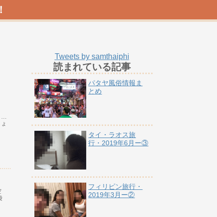
！
Tweets by samthaiphi
読まれている記事
パタヤ風俗情報ま
とめ
ト…
しょ
タイ・ラオス旅
行・2019年6月ー③
フィリピン旅行・
空
2019年3月ー②
袋