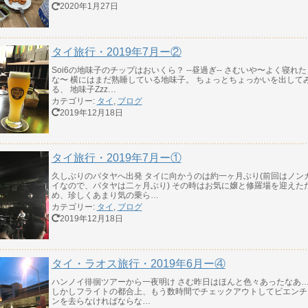
2020年1月27日
タイ旅行・2019年7月ー②
Soi6の地味子のチップはおいくら？ --昼過ぎ-- さむいや〜よく寝れた
な〜 横にはまだ熟睡している地味子。 ちょっとちょっかいを出して
る、 地味子Zzz…
カテゴリー:
タイ
,
ブログ
2019年12月18日
タイ旅行・2019年7月ー①
久しぶりのパタヤへ出発 タイに向かうのは約一ヶ月ぶり(前回はノン
イなので、パタヤは二ヶ月ぶり) その時はお気に嬢と修羅場を迎えた
め、珍しくあまり気の乗ら…
カテゴリー:
タイ
,
ブログ
2019年12月18日
タイ・ラオス旅行・2019年6月ー④
ハンノイ徘徊ツアーから一夜明け さむ昨日はほんと色々あったなあ
しかしフライトの都合上、もう数時間でチェックアウトしてビエンチ
ンを去らなければならな…