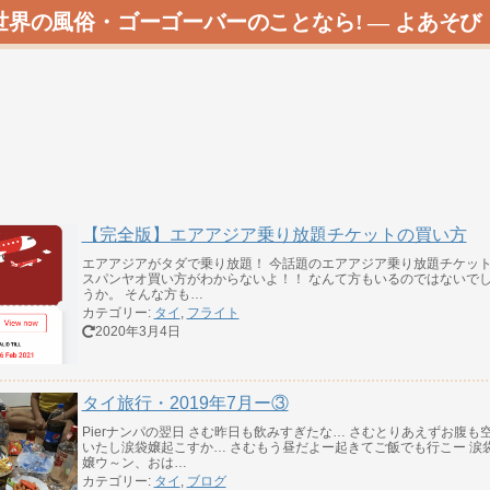
世界の風俗・ゴーゴーバーのことなら! ―
よあそび
【完全版】エアアジア乗り放題チケットの買い方
エアアジアがタダで乗り放題！ 今話題のエアアジア乗り放題チケッ
スパンヤオ買い方がわからないよ！！ なんて方もいるのではないで
うか。 そんな方も…
カテゴリー:
タイ
,
フライト
2020年3月4日
タイ旅行・2019年7月ー③
Pierナンパの翌日 さむ昨日も飲みすぎたな… さむとりあえずお腹も
いたし涙袋嬢起こすか… さむもう昼だよー起きてご飯でも行こー 涙
嬢ウ～ン、おは…
カテゴリー:
タイ
,
ブログ