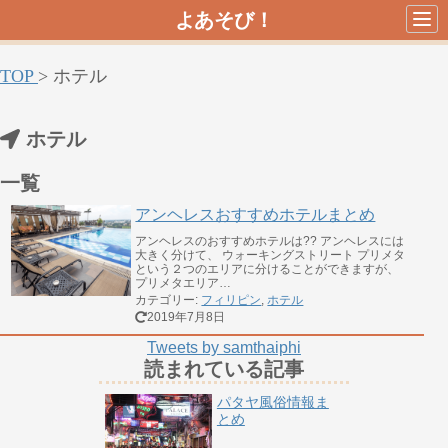
よあそび！
TOP
>
ホテル
ホテル
一覧
アンヘレスおすすめホテルまとめ
アンヘレスのおすすめホテルは?? アンヘレスには
大きく分けて、 ウォーキングストリート プリメタ
という２つのエリアに分けることができますが、
プリメタエリア…
カテゴリー:
フィリピン
,
ホテル
2019年7月8日
Tweets by samthaiphi
読まれている記事
パタヤ風俗情報ま
とめ