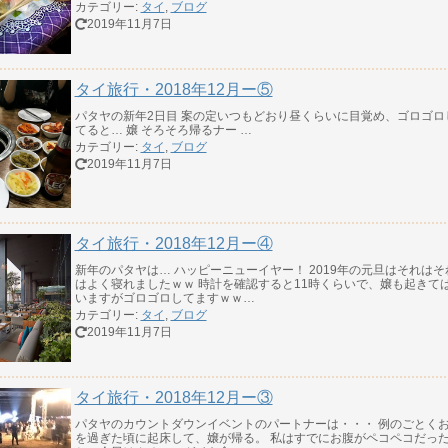
カテゴリー:
タイ
,
ブログ
2019年11月7日
タイ旅行・2018年12月ー⑤
パタヤの新年2日目 案の定いつもどおり昼くらいに目覚め、ゴロゴロ
てると… 嬢 そろそろ帰るナー …
カテゴリー:
タイ
,
ブログ
2019年11月7日
タイ旅行・2018年12月ー④
新年のパタヤは… ハッピーニューイヤー！ 2019年の元旦はそれはそ
はよく寝れましたｗｗ 時計を確認すると11時くらいで、嬢も起きて
いますがゴロゴロしてますｗｗ…
カテゴリー:
タイ
,
ブログ
2019年11月7日
タイ旅行・2018年12月ー③
パタヤのカウントダウンイベントのパートナーは・・・ 例のごとく
を過ぎた頃に起床して、嬢が帰る。 私はすでにお腹がペコペコだっ