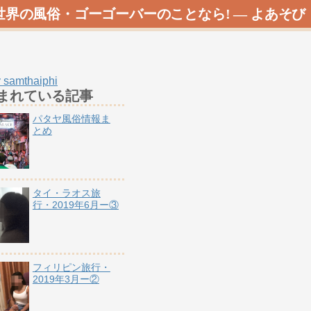
世界の風俗・ゴーゴーバーのことなら! ―
よあそび
 samthaiphi
まれている記事
パタヤ風俗情報ま
とめ
タイ・ラオス旅
行・2019年6月ー③
フィリピン旅行・
2019年3月ー②