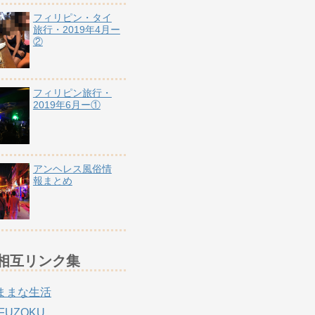
フィリピン・タイ
旅行・2019年4月ー
②
フィリピン旅行・
2019年6月ー①
アンヘレス風俗情
報まとめ
相互リンク集
ままな生活
 FUZOKU